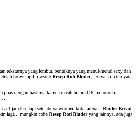
ngan teksturnya yang lembut, bentuknya yang menul-menul sexy dan
 Setelah browsing-browsing
Resep Roti Bluder
, ternyata oh ternyata,
um puas dengan hasilnya karena masih belum OK menurutku.
eh…
isa 1 jam lho, tapi setelahnya worthed kok karena si
Bluder Bread
bikin lagi… mungkin coba
Resep Roti Bluder
yang lainnya, ada juga