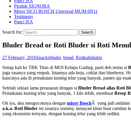
Panci ISA
Produk SIGNORA
Mixer SICO BOSCH Universal MUM 6N11
Testimony
Panci ISA
Search for:
Bluder Bread or Roti Bluder si Roti Men
27 February, 2016
Snacks
bluder
,
bread
,
Roti
kaliskukis
Setiap kali ke TBK Titan di MOI Kelapa Gading, pasti deh nemu si
B
juga rasanya yang empuk. Isiannya ada keju, coklat dan blueberry.
kuncinya ada di pemakaian kuning telur yang banyak, pantes aja enak
Setelah sekian lama penasaran dengan si
Bluder Bread alias Roti B
Pemakaian kuning telur yang banyak, 1 kilo lebih, membuat
Resep Ro
Oh iya, aku mengocoknya dengan
mixer Bosch
Â yang jadi andalan 
a.k.a. Roti Bluder
ini rasanya yummy, lumayan khan buat camilan ke
yang ekonomis ternyata, dengan kuning telur yang lebih sedikit.