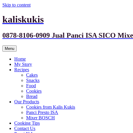
Skip to content
kaliskukis
0878-8106-0909 Jual Panci ISA SICO M
Menu
Home
My Story
Recipes
Cakes
Snacks
Food
Cookies
Bread
Our Products
Cookies from Kalis Kukis
Panci Presto ISA
Mixer BOSCH
Cooking Tips
Contact Us