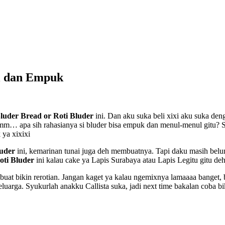
ul dan Empuk
luder Bread or Roti Bluder
ini. Dan aku suka beli xixi aku suka de
 Hmm… apa sih rahasianya si bluder bisa empuk dan menul-menul gitu?
 ya xixixi
luder
ini, kemarinan tunai juga deh membuatnya. Tapi daku masih bel
ti Bluder
ini kalau cake ya Lapis Surabaya atau Lapis Legitu gitu d
buat bikin rerotian. Jangan kaget ya kalau ngemixnya lamaaaa banget, b
luarga. Syukurlah anakku Callista suka, jadi next time bakalan coba 