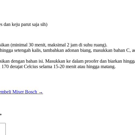
s dan keju parut saja sih)
sikan (minimal 30 menit, maksimal 2 jam di suhu ruang).
 hingga setengah kalis, tambahkan adonan biang, masukkan bahan C, ad
 isikan dengan bahan isi. Masukkan ke dalam proofer dan biarkan hin
170 derajat Celcius selama 15-20 menit atau hingga matang.
embeli Mixer Bosch
→
*