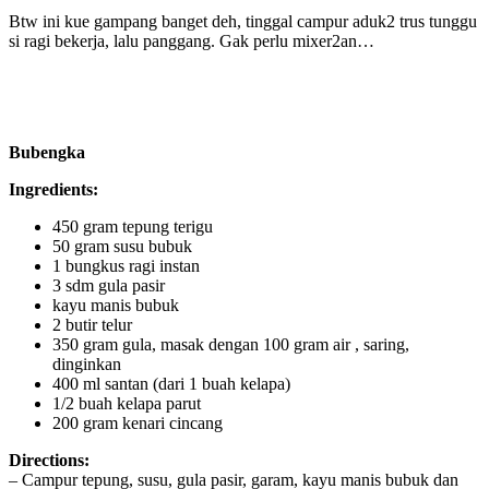
Btw ini kue gampang banget deh, tinggal campur aduk2 trus tunggu
si ragi bekerja, lalu panggang. Gak perlu mixer2an…
Bubengka
Ingredients:
450 gram tepung terigu
50 gram susu bubuk
1 bungkus ragi instan
3 sdm gula pasir
kayu manis bubuk
2 butir telur
350 gram gula, masak dengan 100 gram air , saring,
dinginkan
400 ml santan (dari 1 buah kelapa)
1/2 buah kelapa parut
200 gram kenari cincang
Directions:
– Campur tepung, susu, gula pasir, garam, kayu manis bubuk dan