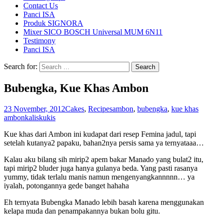
Contact Us
Panci ISA
Produk SIGNORA
Mixer SICO BOSCH Universal MUM 6N11
Testimony
Panci ISA
Search for:
Bubengka, Kue Khas Ambon
23 November, 2012
Cakes
,
Recipes
ambon
,
bubengka
,
kue khas
ambon
kaliskukis
Kue khas dari Ambon ini kudapat dari resep Femina jadul, tapi
setelah kutanya2 papaku, bahan2nya persis sama ya ternyataaa…
Kalau aku bilang sih mirip2 apem bakar Manado yang bulat2 itu,
tapi mirip2 bluder juga hanya gulanya beda. Yang pasti rasanya
yummy, tidak terlalu manis namun mengenyangkannnnn… ya
iyalah, potongannya gede banget hahaha
Eh ternyata Bubengka Manado lebih basah karena menggunakan
kelapa muda dan penampakannya bukan bolu gitu.