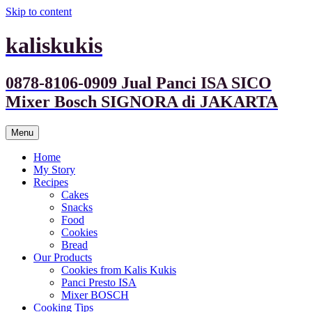
Skip to content
kaliskukis
0878-8106-0909 Jual Panci ISA SICO
Mixer Bosch SIGNORA di JAKARTA
Menu
Home
My Story
Recipes
Cakes
Snacks
Food
Cookies
Bread
Our Products
Cookies from Kalis Kukis
Panci Presto ISA
Mixer BOSCH
Cooking Tips