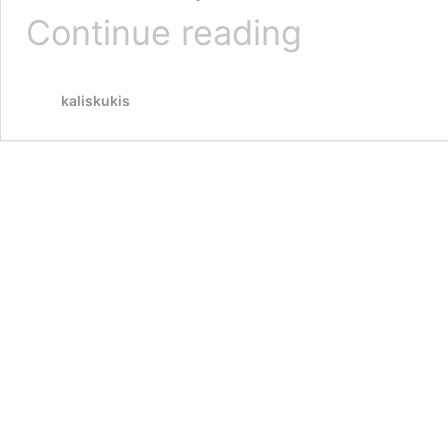
Nuts
Continue reading
&
Seeds
Truffle
kaliskukis
|
Camilan
Orca
|
Camilan
Sehat