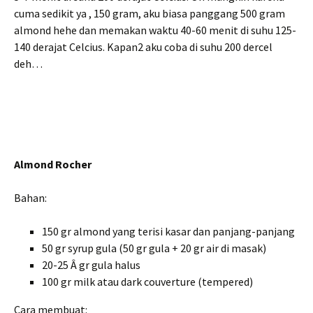
cuma sedikit ya , 150 gram, aku biasa panggang 500 gram
almond hehe dan memakan waktu 40-60 menit di suhu 125-
140 derajat Celcius. Kapan2 aku coba di suhu 200 dercel
deh…
Almond Rocher
Bahan:
150 gr almond yang terisi kasar dan panjang-panjang
50 gr syrup gula (50 gr gula + 20 gr air di masak)
20-25 Â gr gula halus
100 gr milk atau dark couverture (tempered)
Cara membuat: