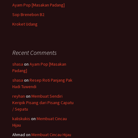
Ayam Pop [Masakan Padang]
Sop Brenebon B2
Kroket Udang
Recent Comments
shasa
on
Ayam Pop [Masakan
Padang]
shasa
on
Resep Roti Panjang Pak
Hadi Tuwendi
reyhan
on
Membuat Sendiri
Keripik Pisang dari Pisang Capatu
/ Sepatu
kaliskukis
on
Membuat Cincau
Hijau
Ahmad
on
Membuat Cincau Hijau