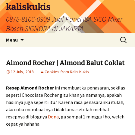
Skip
kaliskukis
to
0878-8106-0909 Jual Panci ISA SICO Mixer
content
Bosch SIGNORA di JAKARTA
Search
Menu
for:
Almond Rocher | Almond Balut Coklat
12 July, 2018
Cookies from Kalis Kukis
Resep Almond Rocher
ini membuatku penasaran, sekilas
seperti Chocolate Rocher gitu khan ya namanya, apakah
hasilnya juga seperti itu? Karena rasa penasaranku itulah,
aku coba membuatnya tidak lama setelah melihat
resepnya di blognya
Dona
, ga sampai 1 minggu lho, weleh
cepat ya hahaha