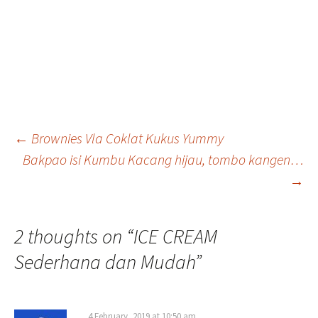
Post
←
Brownies Vla Coklat Kukus Yummy
Bakpao isi Kumbu Kacang hijau, tombo kangen…
navigation
→
2 thoughts on “
ICE CREAM
Sederhana dan Mudah
”
4 February, 2019 at 10:50 am