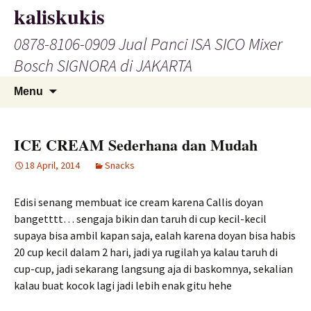
Skip
kaliskukis
to
0878-8106-0909 Jual Panci ISA SICO Mixer
content
Bosch SIGNORA di JAKARTA
Search
Menu
for:
ICE CREAM Sederhana dan Mudah
18 April, 2014
Snacks
Edisi senang membuat ice cream karena Callis doyan
bangetttt… sengaja bikin dan taruh di cup kecil-kecil
supaya bisa ambil kapan saja, ealah karena doyan bisa habis
20 cup kecil dalam 2 hari, jadi ya rugilah ya kalau taruh di
cup-cup, jadi sekarang langsung aja di baskomnya, sekalian
kalau buat kocok lagi jadi lebih enak gitu hehe