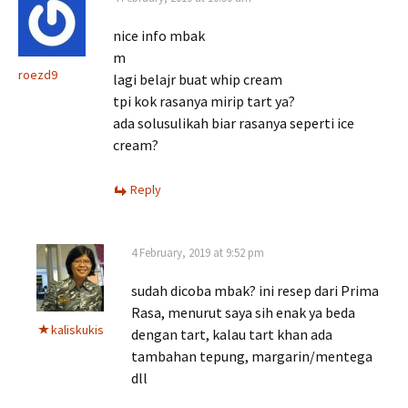
nice info mbak
m
roezd9
lagi belajr buat whip cream
tpi kok rasanya mirip tart ya?
ada solusulikah biar rasanya seperti ice
cream?
Reply
4 February, 2019 at 9:52 pm
sudah dicoba mbak? ini resep dari Prima
Rasa, menurut saya sih enak ya beda
kaliskukis
dengan tart, kalau tart khan ada
tambahan tepung, margarin/mentega
dll