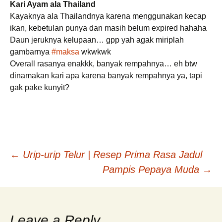
Kari Ayam ala Thailand
Kayaknya ala Thailandnya karena menggunakan kecap
ikan, kebetulan punya dan masih belum expired hahaha
Daun jeruknya kelupaan… gpp yah agak miriplah
gambarnya
#maksa
wkwkwk
Overall rasanya enakkk, banyak rempahnya… eh btw
dinamakan kari apa karena banyak rempahnya ya, tapi
gak pake kunyit?
Post
←
Urip-urip Telur | Resep Prima Rasa Jadul
Pampis Pepaya Muda
→
navigation
Leave a Reply