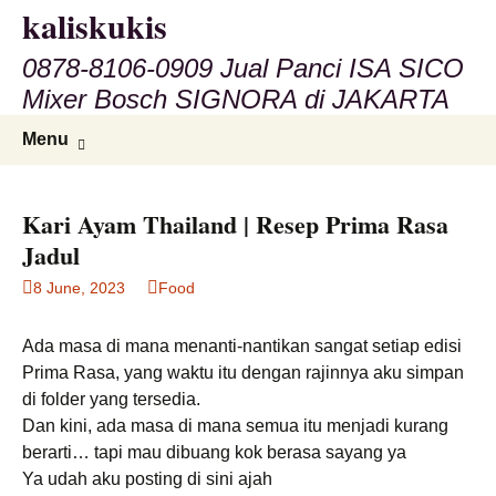
kaliskukis
Skip
to
0878-8106-0909 Jual Panci ISA SICO
content
Mixer Bosch SIGNORA di JAKARTA
Search
Menu
for:
Kari Ayam Thailand | Resep Prima Rasa
Jadul
8 June, 2023
Food
Ada masa di mana menanti-nantikan sangat setiap edisi
Prima Rasa, yang waktu itu dengan rajinnya aku simpan
di folder yang tersedia.
Dan kini, ada masa di mana semua itu menjadi kurang
berarti… tapi mau dibuang kok berasa sayang ya
Ya udah aku posting di sini ajah