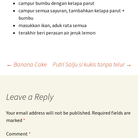
campur bumbu dengan kelapa parut
campur semua sayuran, tambahkan kelapa parut +
bumbu
masukkan ikan, aduk rata semua
terakhir beri perasan air jeruk lemon
Post
←
Banana Cake
Putri Salju si kukis tanpa telur
→
navigation
Leave a Reply
Your email address will not be published.
Required fields are
marked
*
Comment
*