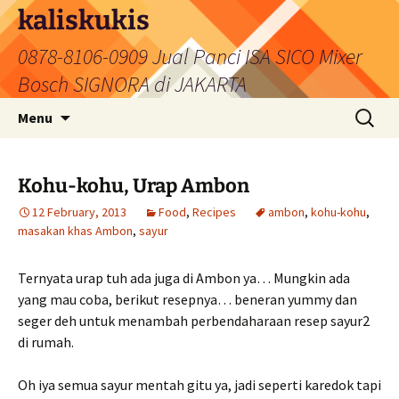
Skip
kaliskukis
to
0878-8106-0909 Jual Panci ISA SICO Mixer
content
Bosch SIGNORA di JAKARTA
Search
Menu
for:
Kohu-kohu, Urap Ambon
12 February, 2013
Food
,
Recipes
ambon
,
kohu-kohu
,
masakan khas Ambon
,
sayur
Ternyata urap tuh ada juga di Ambon ya… Mungkin ada
yang mau coba, berikut resepnya… beneran yummy dan
seger deh untuk menambah perbendaharaan resep sayur2
di rumah.
Oh iya semua sayur mentah gitu ya, jadi seperti karedok tapi