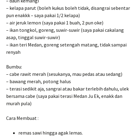
– daun kemangi
– kelapa parut (boleh kukus boleh tidak, disangrai sebentar
pun enakkk – saya pakai 1/2 kelapa)
– air jeruk lemon (saya pakai 1 buah, 2 pun oke)
– ikan tongkol, goreng, suwir-suwir (saya pakai cakalang
asap, tinggal suwir-suwir)
– ikan teri Medan, goreng setengah matang, tidak sampai
renyah
Bumbu:
– cabe rawit merah (sesukanya, mau pedas atau sedang)
– bawang merah, potong halus
– terasi sedikit aja, sangrai atau bakar terlebih dahulu, ulek
bersama cabe (saya pakai terasi Medan Ju Ek, enakk dan
murah pula)
Cara Membuat :
remas sawi hingga agak lemas.