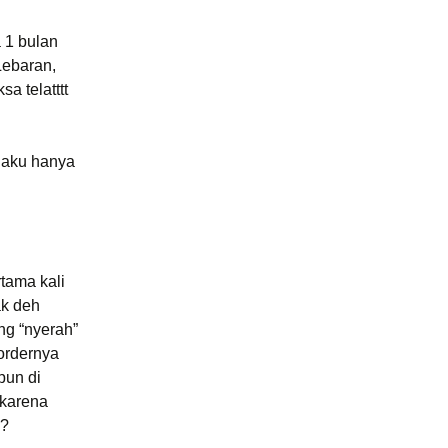
 1 bulan
Lebaran,
sa telatttt
i aku hanya
tama kali
ak deh
ng “nyerah”
 ordernya
pun di
 karena
n?