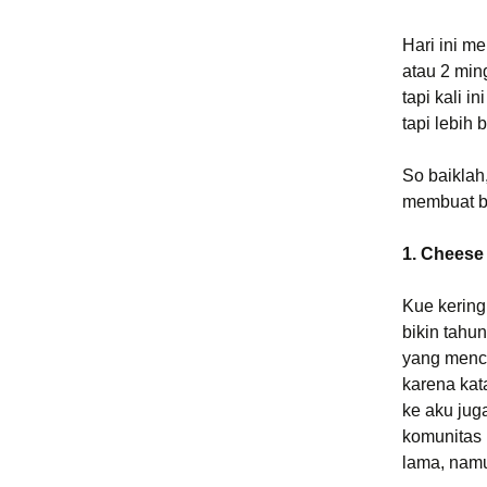
Bread
Hari ini m
atau 2 min
tapi kali i
tapi lebih 
So baiklah
membuat be
1. Cheese 
Kue kering
bikin tahu
yang menco
karena kat
ke aku jug
komunitas 
lama, namu