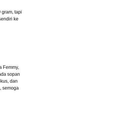
 gram, tapi
sendiri ke
nya Femmy,
pada sopan
kus, dan
a, semoga