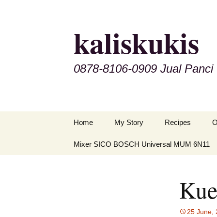
Skip
to
kaliskukis
content
0878-8106-0909 Jual Panc
Home
My Story
Recipes
O
Mixer SICO BOSCH Universal MUM 6N11
Cakes
C
K
Snacks
P
Kue
Food
M
Cookies
25 June,