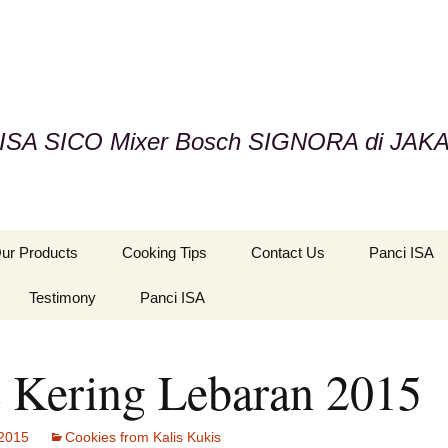
i ISA SICO Mixer Bosch SIGNORA di JAK
ur Products
Cooking Tips
Contact Us
Panci ISA
ookies from Kalis
Testimony
Panci ISA
ukis
anci Presto ISA
 Kering Lebaran 2015
ixer BOSCH
 2015
Cookies from Kalis Kukis