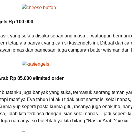
gels Rp 100.000
klasik yang selalu disuka sepanjang masa… walaupun bermunc
ern tetap aja banyak yang cari si kastengels ini. Dibuat dari c
ayam emas dan parmesan, juga campuran butter wijsman dan tr
Arab Rp 85.000 #limited order
 buatanku juga banyak yang suka, termasuk seorang teman yan
tapi maaf ya Eva tahun ini aku tidak buat nastar isi selai nanas
Kurma yup seperti pasta kurma gitu, rasanya juga enak lho, hany
asa, lidah kita terbiasa dengan isian selai nanas… jadi seperti k
 lupa namanya so bolehlah ya kita bilang “Nastar Arab”? xixixi