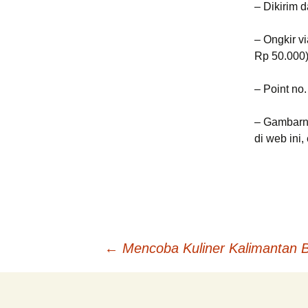
– Dikirim d
– Ongkir v
Rp 50.000
– Point no
– Gambarny
di web ini
Post
←
Mencoba Kuliner Kalimantan Ba
navigation