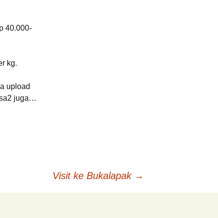
Rp 40.000-
r kg.
sa upload
bisa2 juga…
Visit ke Bukalapak
→