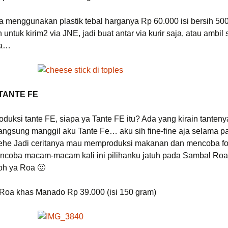
 menggunakan plastik tebal harganya Rp 60.000 isi bersih 500
 untuk kirim2 via JNE, jadi buat antar via kurir saja, atau ambil 
ya…
TANTE FE
roduksi tante FE, siapa ya Tante FE itu? Ada yang kirain tante
angsung manggil aku Tante Fe… aku sih fine-fine aja selama 
hehe Jadi ceritanya mau memproduksi makanan dan mencoba fo
ncoba macam-macam kali ini pilihanku jatuh pada Sambal Ro
doh ya Roa 🙂
Roa khas Manado Rp 39.000 (isi 150 gram)