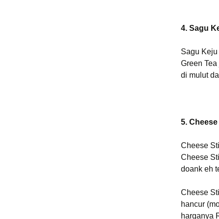
4. Sagu K
Sagu Keju
Green Tea 
di mulut d
5. Cheese
Cheese Sti
Cheese Sti
doank eh te
Cheese Sti
hancur (mo
harganya R