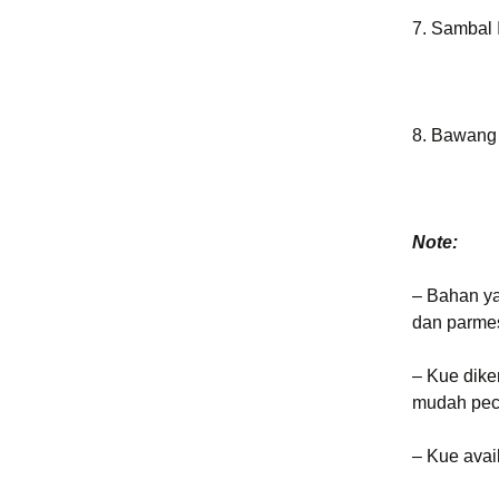
7. Sambal I
8. Bawang 
Note:
– Bahan ya
dan parme
– Kue dike
mudah peca
– Kue avai