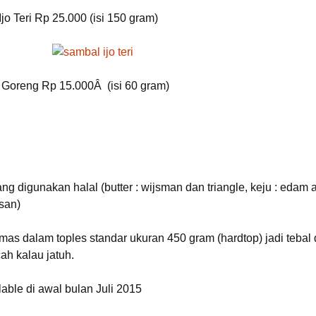
jo Teri Rp 25.000 (isi 150 gram)
Goreng Rp 15.000Â (isi 60 gram)
ng digunakan halal (butter : wijsman dan triangle, keju : eda
san)
mas dalam toples standar ukuran 450 gram (hardtop) jadi tebal 
h kalau jatuh.
lable di awal bulan Juli 2015