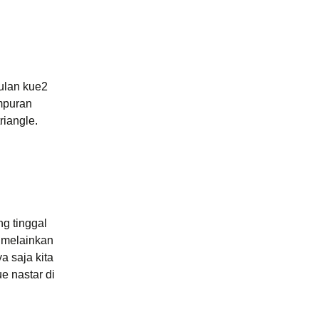
ulan kue2
ampuran
iangle.
g tinggal
, melainkan
a saja kita
ue nastar di