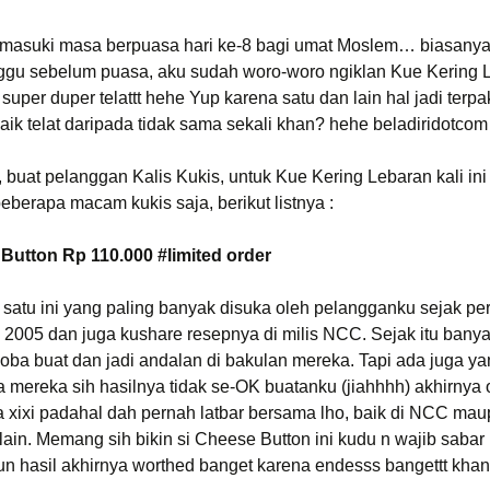
emasuki masa berpuasa hari ke-8 bagi umat Moslem… biasanya
ggu sebelum puasa, aku sudah woro-woro ngiklan Kue Kering 
ni super duper telattt hehe Yup karena satu dan lain hal jadi terpak
baik telat daripada tidak sama sekali khan? hehe beladiridotcom
, buat pelanggan Kalis Kukis, untuk Kue Kering Lebaran kali in
berapa macam kukis saja, berikut listnya :
Button Rp 110.000 #limited order
 satu ini yang paling banyak disuka oleh pelangganku sejak per
n 2005 dan juga kushare resepnya di milis NCC. Sejak itu bany
ba buat dan jadi andalan di bakulan mereka. Tapi ada juga ya
a mereka sih hasilnya tidak se-OK buatanku (jiahhhh) akhirnya
a xixi padahal dah pernah latbar bersama lho, baik di NCC mau
lain. Memang sih bikin si Cheese Button ini kudu n wajib sabar
n hasil akhirnya worthed banget karena endesss bangettt kha