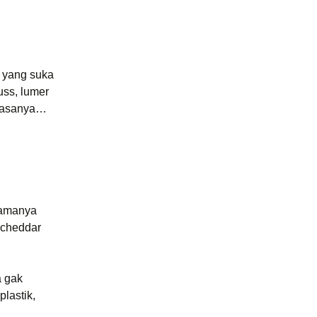
 yang suka
uss, lumer
a rasanya…
namanya
 cheddar
a gak
lastik,