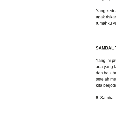
Yang kedua
agak riskan
rumahku 
SAMBAL 
Yang ini p
ada yang l
dan baik 
setelah me
kita berjo
6. Sambal 