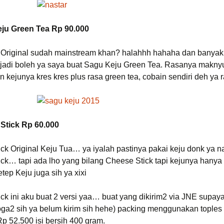
eju Green Tea Rp 90.000
 Original sudah mainstream khan? halahhh hahaha dan banyak
jadi boleh ya saya buat Sagu Keju Green Tea. Rasanya makny
an kejunya kres kres plus rasa green tea, cobain sendiri deh y
 Stick Rp 60.000
ck Original Keju Tua… ya iyalah pastinya pakai keju donk ya 
ck… tapi ada lho yang bilang Cheese Stick tapi kejunya hanya
tep Keju juga sih ya xixi
ck ini aku buat 2 versi yaa… buat yang dikirim2 via JNE supay
ga2 sih ya belum kirim sih hehe) packing menggunakan toples p
p 52.500 isi bersih 400 gram.