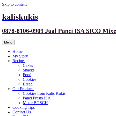
Skip to content
kaliskukis
0878-8106-0909 Jual Panci ISA SICO M
Menu
Home
My Story
Recipes
Cakes
Snacks
Food
Cookies
Bread
Our Products
Cookies from Kalis Kukis
Panci Presto ISA
Mixer BOSCH
Cooking Tips
Contact Us