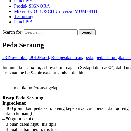
Panci ISA
Produk SIGNORA
Mixer SICO BOSCH Universal MUM 6N11
Testimony
Panci ISA
Search for:
Peda Seraung
23 November, 2012
Food
,
Recipes
ikan asin
,
peda
,
peda seraung
kalisk
Ini lunchku siang ini, aslinya dari majalah Sedap tahun 2004, dah l
keasinan he he So airnya aku tambah dehhhh…
maafkeun fotonya gelap
Resep Peda Seraung
Ingredients:
– 300 gram ikan peda asin, buang kepalanya, cuci bersih dan goreng
– daun kemangi
– 50 gram petai cina
– 3 buah cabai hijau, iris tipis
– 3 buah cabai merah, iris tipis