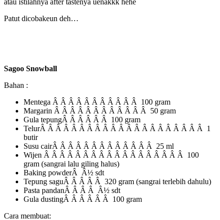
atau istilahnya after tastenya uenakkk hehe
Patut dicobakeun deh…
Sagoo Snowball
Bahan :
Mentega Â Â Â Â Â Â Â Â Â Â Â 100 gram
Margarin Â Â Â Â Â Â Â Â Â Â Â Â 50 gram
Gula tepungÂ Â Â Â Â Â 100 gram
TelurÂ Â Â Â Â Â Â Â Â Â Â Â Â Â Â Â Â Â Â Â Â 1
butir
Susu cairÂ Â Â Â Â Â Â Â Â Â Â Â Â 25 ml
Wijen Â Â Â Â Â Â Â Â Â Â Â Â Â Â Â Â Â Â 100
gram (sangrai lalu giling halus)
Baking powderÂ Â½ sdt
Tepung saguÂ Â Â Â Â 320 gram (sangrai terlebih dahulu)
Pasta pandanÂ Â Â Â Â½ sdt
Gula dustingÂ Â Â Â Â Â 100 gram
Cara membuat: