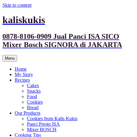
Skip to content
kaliskukis
0878-8106-0909 Jual Panci ISA SICO
Mixer Bosch SIGNORA di JAKARTA
Menu
Home
My Story
Recipes
Cakes
Snacks
Food
Cookies
Bread
Our Products
Cookies from Kalis Kukis
Panci Presto ISA
Mixer BOSCH
Cooking Tips