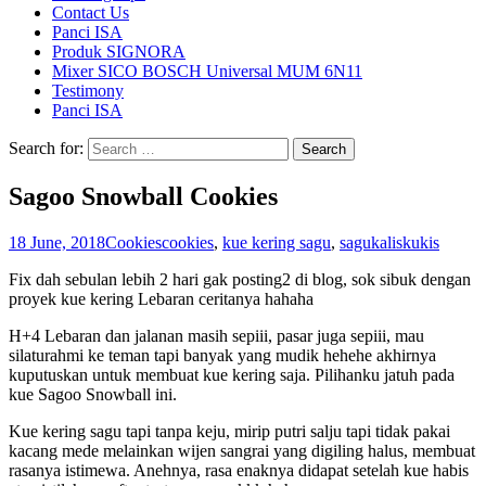
Contact Us
Panci ISA
Produk SIGNORA
Mixer SICO BOSCH Universal MUM 6N11
Testimony
Panci ISA
Search for:
Sagoo Snowball Cookies
18 June, 2018
Cookies
cookies
,
kue kering sagu
,
sagu
kaliskukis
Fix dah sebulan lebih 2 hari gak posting2 di blog, sok sibuk dengan
proyek kue kering Lebaran ceritanya hahaha
H+4 Lebaran dan jalanan masih sepiii, pasar juga sepiii, mau
silaturahmi ke teman tapi banyak yang mudik hehehe akhirnya
kuputuskan untuk membuat kue kering saja. Pilihanku jatuh pada
kue Sagoo Snowball ini.
Kue kering sagu tapi tanpa keju, mirip putri salju tapi tidak pakai
kacang mede melainkan wijen sangrai yang digiling halus, membuat
rasanya istimewa. Anehnya, rasa enaknya didapat setelah kue habis