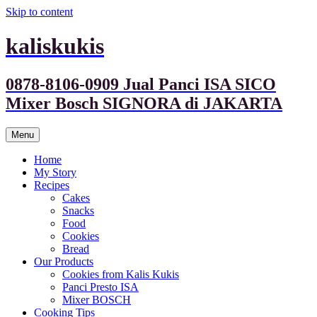
Skip to content
kaliskukis
0878-8106-0909 Jual Panci ISA SICO
Mixer Bosch SIGNORA di JAKARTA
Menu
Home
My Story
Recipes
Cakes
Snacks
Food
Cookies
Bread
Our Products
Cookies from Kalis Kukis
Panci Presto ISA
Mixer BOSCH
Cooking Tips