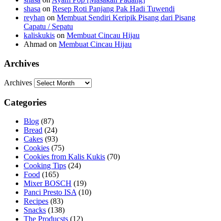
shasa
on
Resep Roti Panjang Pak Hadi Tuwendi
reyhan
on
Membuat Sendiri Keripik Pisang dari Pisang
Capatu / Sepatu
kaliskukis
on
Membuat Cincau Hijau
Ahmad
on
Membuat Cincau Hijau
Archives
Archives
Categories
Blog
(87)
Bread
(24)
Cakes
(93)
Cookies
(75)
Cookies from Kalis Kukis
(70)
Cooking Tips
(24)
Food
(165)
Mixer BOSCH
(19)
Panci Presto ISA
(10)
Recipes
(83)
Snacks
(138)
The Producsts
(12)