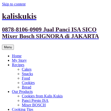
Skip to content
kaliskukis
0878-8106-0909 Jual Panci ISA SICO
Mixer Bosch SIGNORA di JAKARTA
Menu
Home
My Story
Recipes
Cakes
Snacks
Food
Cookies
Bread
Our Products
Cookies from Kalis Kukis
Panci Presto ISA
Mixer BOSCH
Cooking Tips