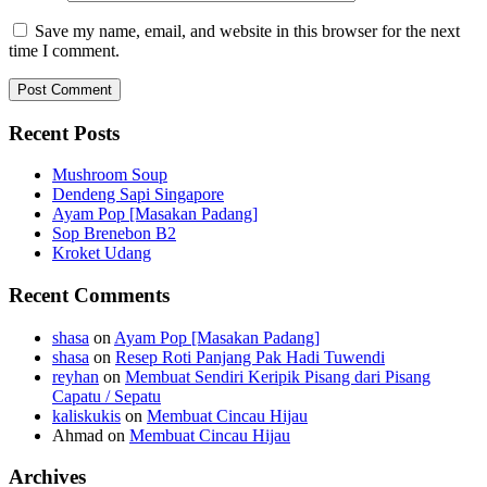
Save my name, email, and website in this browser for the next
time I comment.
Recent Posts
Mushroom Soup
Dendeng Sapi Singapore
Ayam Pop [Masakan Padang]
Sop Brenebon B2
Kroket Udang
Recent Comments
shasa
on
Ayam Pop [Masakan Padang]
shasa
on
Resep Roti Panjang Pak Hadi Tuwendi
reyhan
on
Membuat Sendiri Keripik Pisang dari Pisang
Capatu / Sepatu
kaliskukis
on
Membuat Cincau Hijau
Ahmad
on
Membuat Cincau Hijau
Archives