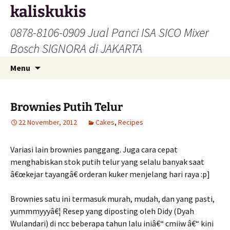
Skip
kaliskukis
to
0878-8106-0909 Jual Panci ISA SICO Mixer
content
Bosch SIGNORA di JAKARTA
Search
Menu
for:
Brownies Putih Telur
22 November, 2012
Cakes
,
Recipes
Variasi lain brownies panggang. Juga cara cepat
menghabiskan stok putih telur yang selalu banyak saat
â€œkejar tayangâ€ orderan kuker menjelang hari raya :p]
Brownies satu ini termasuk murah, mudah, dan yang pasti,
yummmyyyâ€¦ Resep yang diposting oleh Didy (Dyah
Wulandari) di ncc beberapa tahun lalu iniâ€“ cmiiw â€“ kini