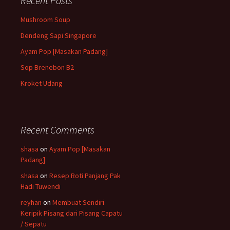
Recent Posts
Mushroom Soup
Dendeng Sapi Singapore
Ayam Pop [Masakan Padang]
Sop Brenebon B2
Kroket Udang
Recent Comments
shasa
on
Ayam Pop [Masakan
Padang]
shasa
on
Resep Roti Panjang Pak
Hadi Tuwendi
reyhan
on
Membuat Sendiri
Keripik Pisang dari Pisang Capatu
/ Sepatu