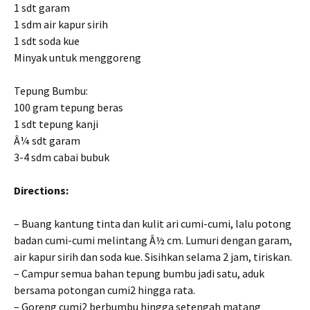
1 sdt garam
1 sdm air kapur sirih
1 sdt soda kue
Minyak untuk menggoreng
Tepung Bumbu:
100 gram tepung beras
1 sdt tepung kanji
Â¼ sdt garam
3-4 sdm cabai bubuk
Directions:
– Buang kantung tinta dan kulit ari cumi-cumi, lalu potong
badan cumi-cumi melintang Â½ cm. Lumuri dengan garam,
air kapur sirih dan soda kue. Sisihkan selama 2 jam, tiriskan.
– Campur semua bahan tepung bumbu jadi satu, aduk
bersama potongan cumi2 hingga rata.
– Goreng cumi2 berbumbu hingga setengah matang