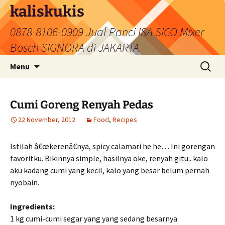
Skip
kaliskukis
to
0878-8106-0909 Jual Panci ISA SICO Mixer
content
Bosch SIGNORA di JAKARTA
Search
Menu
for:
Cumi Goreng Renyah Pedas
22 November, 2012
Food
,
Recipes
Istilah â€œkerenâ€nya, spicy calamari he he… Ini gorengan
favoritku. Bikinnya simple, hasilnya oke, renyah gitu.. kalo
aku kadang cumi yang kecil, kalo yang besar belum pernah
nyobain.
Ingredients:
1 kg cumi-cumi segar yang yang sedang besarnya