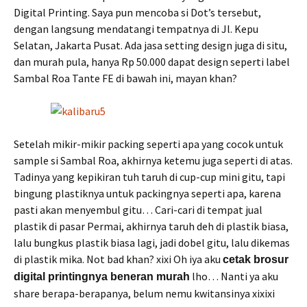
Digital Printing. Saya pun mencoba si Dot’s tersebut,
dengan langsung mendatangi tempatnya di Jl. Kepu
Selatan, Jakarta Pusat. Ada jasa setting design juga di situ,
dan murah pula, hanya Rp 50.000 dapat design seperti label
Sambal Roa Tante FE di bawah ini, mayan khan?
Setelah mikir-mikir packing seperti apa yang cocok untuk
sample si Sambal Roa, akhirnya ketemu juga seperti di atas.
Tadinya yang kepikiran tuh taruh di cup-cup mini gitu, tapi
bingung plastiknya untuk packingnya seperti apa, karena
pasti akan menyembul gitu… Cari-cari di tempat jual
plastik di pasar Permai, akhirnya taruh deh di plastik biasa,
lalu bungkus plastik biasa lagi, jadi dobel gitu, lalu dikemas
di plastik mika. Not bad khan? xixi Oh iya aku
cetak brosur
lho… Nanti ya aku
digital printingnya beneran murah
share berapa-berapanya, belum nemu kwitansinya xixixi