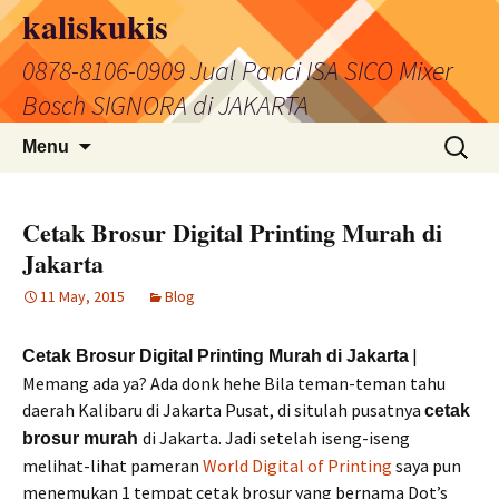
Skip
kaliskukis
to
0878-8106-0909 Jual Panci ISA SICO Mixer
content
Bosch SIGNORA di JAKARTA
Search
Menu
for:
Cetak Brosur Digital Printing Murah di
Jakarta
11 May, 2015
Blog
|
Cetak Brosur Digital Printing Murah di Jakarta
Memang ada ya? Ada donk hehe Bila teman-teman tahu
daerah Kalibaru di Jakarta Pusat, di situlah pusatnya
cetak
di Jakarta. Jadi setelah iseng-iseng
brosur murah
melihat-lihat pameran
World Digital of Printing
saya pun
menemukan 1 tempat cetak brosur yang bernama Dot’s