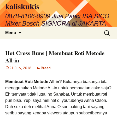
kaliskukis
Skip
to
0878-8106-0909 Jual Panci ISA SICO
content
Mixer Bosch SIGNORA di JAKARTA
Search
Menu
for:
Hot Cross Buns | Membuat Roti Metode
All-in
21 July, 2018
Bread
Membuat Roti Metode All-in?
Bukannya biasanya bila
menggunakan Metode All-in untuk pembuatan cake saja?
Eh ternyata tidak juga lho Sahabat. Untuk membuat roti
pun bisa. Yup, saya melihat di youtubenya Anna Olson.
Duh suka deh melihat Anna Olson baking tapi sayang
seribu sayang kenapa viewers ataupun subscribersnya