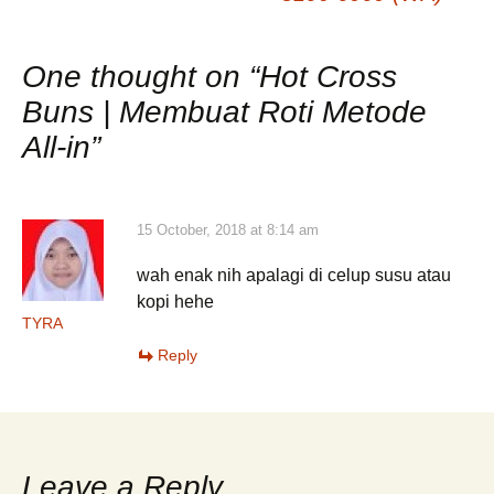
One thought on “
Hot Cross
Buns | Membuat Roti Metode
All-in
”
15 October, 2018 at 8:14 am
wah enak nih apalagi di celup susu atau
kopi hehe
TYRA
Reply
Leave a Reply