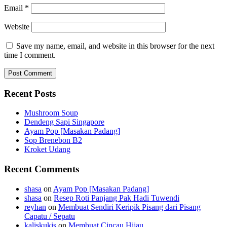
Email
*
Website
Save my name, email, and website in this browser for the next
time I comment.
Recent Posts
Mushroom Soup
Dendeng Sapi Singapore
Ayam Pop [Masakan Padang]
Sop Brenebon B2
Kroket Udang
Recent Comments
shasa
on
Ayam Pop [Masakan Padang]
shasa
on
Resep Roti Panjang Pak Hadi Tuwendi
reyhan
on
Membuat Sendiri Keripik Pisang dari Pisang
Capatu / Sepatu
kaliskukis
on
Membuat Cincau Hijau