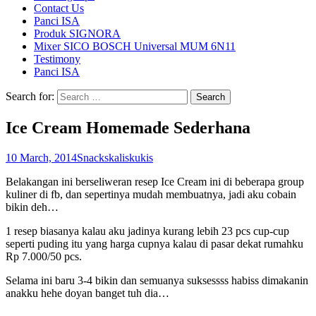
Contact Us
Panci ISA
Produk SIGNORA
Mixer SICO BOSCH Universal MUM 6N11
Testimony
Panci ISA
Search for:
Ice Cream Homemade Sederhana
10 March, 2014
Snacks
kaliskukis
Belakangan ini berseliweran resep Ice Cream ini di beberapa group
kuliner di fb, dan sepertinya mudah membuatnya, jadi aku cobain
bikin deh…
1 resep biasanya kalau aku jadinya kurang lebih 23 pcs cup-cup
seperti puding itu yang harga cupnya kalau di pasar dekat rumahku
Rp 7.000/50 pcs.
Selama ini baru 3-4 bikin dan semuanya suksessss habiss dimakanin
anakku hehe doyan banget tuh dia…