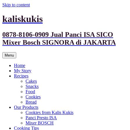
Skip to content
kaliskukis
0878-8106-0909 Jual Panci ISA SICO
Mixer Bosch SIGNORA di JAKARTA
Menu
Home
My Story
Recipes
Cakes
Snacks
Food
Cookies
Bread
Our Products
Cookies from Kalis Kukis
Panci Presto ISA
Mixer BOSCH
Cooking Tips