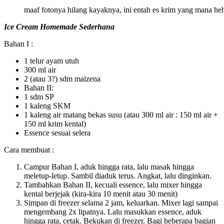
maaf fotonya hilang kayaknya, ini entah es krim yang mana he
Ice Cream Homemade Sederhana
Bahan I :
1 telur ayam utuh
300 ml air
2 (atau 3?) sdm maizena
Bahan II:
1 sdm SP
1 kaleng SKM
1 kaleng air matang bekas susu (atau 300 ml air : 150 ml air +
150 ml krim kental)
Essence sesuai selera
Cara membuat :
Campur Bahan I, aduk hingga rata, lalu masak hingga
meletup-letup. Sambil diaduk terus. Angkat, lalu dinginkan.
Tambahkan Bahan II, kecuali essence, lalu mixer hingga
kental berjejak (kira-kira 10 menit atau 30 menit)
Simpan di freezer selama 2 jam, keluarkan. Mixer lagi sampai
mengembang 2x lipatnya. Lalu masukkan essence, aduk
hingga rata, cetak. Bekukan di freezer. Bagi beberapa bagian