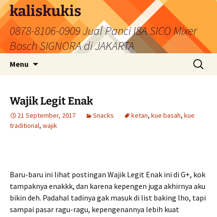
Skip
kaliskukis
to
0878-8106-0909 Jual Panci ISA SICO Mixer
content
Bosch SIGNORA di JAKARTA
Search
Menu
for:
Wajik Legit Enak
21 September, 2017
Snacks
ketan
,
kue basah
,
kue
traditional
,
wajik
Baru-baru ini lihat postingan Wajik Legit Enak ini di G+, kok
tampaknya enakkk, dan karena kepengen juga akhirnya aku
bikin deh. Padahal tadinya gak masuk di list baking lho, tapi
sampai pasar ragu-ragu, kepengenannya lebih kuat