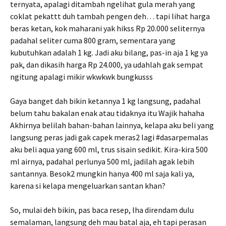
ternyata, apalagi ditambah ngelihat gula merah yang
coklat pekattt duh tambah pengen deh… tapi lihat harga
beras ketan, kok maharani yak hikss Rp 20.000 seliternya
padahal seliter cuma 800 gram, sementara yang
kubutuhkan adalah 1 kg. Jadi aku bilang, pas-in aja 1 kg ya
pak, dan dikasih harga Rp 24.000, ya udahlah gak sempat
ngitung apalagi mikir wkwkwk bungkusss
Gaya banget dah bikin ketannya 1 kg langsung, padahal
belum tahu bakalan enak atau tidaknya itu Wajik hahaha
Akhirnya belilah bahan-bahan lainnya, kelapa aku beli yang
langsung peras jadi gak capek meras2 lagi #dasarpemalas
aku beli aqua yang 600 ml, trus sisain sedikit. Kira-kira 500
ml airnya, padahal perlunya 500 ml, jadilah agak lebih
santannya. Besok2 mungkin hanya 400 ml saja kali ya,
karena si kelapa mengeluarkan santan khan?
So, mulai deh bikin, pas baca resep, lha direndam dulu
semalaman, langsung deh mau batal aja, eh tapi perasan