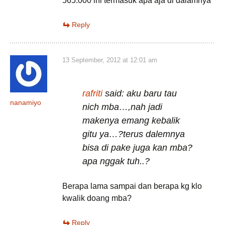
565.000 ini termasuk apa aja di dalamnya
Reply
13 September, 2012 at 12:01 am
rafriti
said: aku baru tau
nanamiyo
nich mba…,nah jadi
makenya emang kebalik
gitu ya…?terus dalemnya
bisa di pake juga kan mba?
apa nggak tuh..?
Berapa lama sampai dan berapa kg klo
kwalik doang mba?
Reply