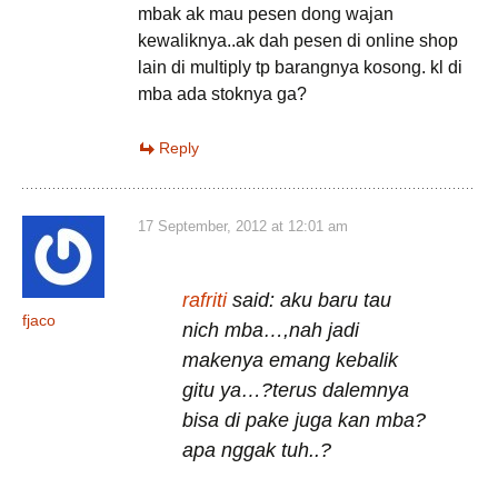
mbak ak mau pesen dong wajan
kewaliknya..ak dah pesen di online shop
lain di multiply tp barangnya kosong. kl di
mba ada stoknya ga?
Reply
17 September, 2012 at 12:01 am
rafriti
said: aku baru tau
fjaco
nich mba…,nah jadi
makenya emang kebalik
gitu ya…?terus dalemnya
bisa di pake juga kan mba?
apa nggak tuh..?