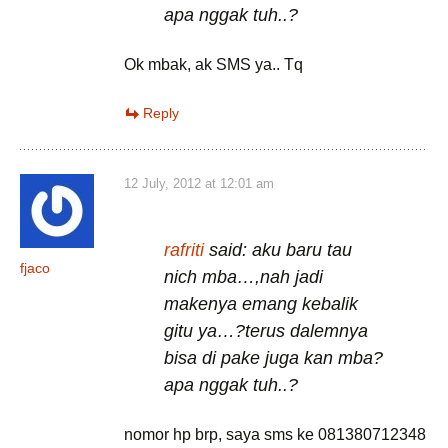
apa nggak tuh..?
Ok mbak, ak SMS ya.. Tq
Reply
12 July, 2012 at 12:01 am
rafriti
said: aku baru tau
fjaco
nich mba…,nah jadi
makenya emang kebalik
gitu ya…?terus dalemnya
bisa di pake juga kan mba?
apa nggak tuh..?
nomor hp brp, saya sms ke 081380712348