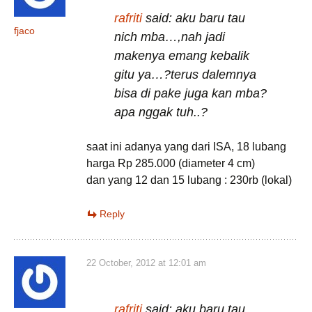
rafriti
said: aku baru tau
fjaco
nich mba…,nah jadi
makenya emang kebalik
gitu ya…?terus dalemnya
bisa di pake juga kan mba?
apa nggak tuh..?
saat ini adanya yang dari ISA, 18 lubang
harga Rp 285.000 (diameter 4 cm)
dan yang 12 dan 15 lubang : 230rb (lokal)
Reply
22 October, 2012 at 12:01 am
rafriti
said: aku baru tau