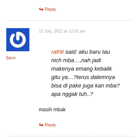
Reply
12 July, 2012 at 12:01 am
rafriti
said: aku baru tau
fjaco
nich mba…,nah jadi
makenya emang kebalik
gitu ya…?terus dalemnya
bisa di pake juga kan mba?
apa nggak tuh..?
masih mbak
Reply