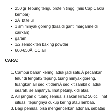
250 gr Tepung terigu protein tinggi (mis Cap Cakra
kembar)
2Â bt telur
1 sm minyak goreng (bisa di ganti margarine di
cairkan)
garam
1/2 sendok teh baking powder
600-650Â CC air
C
ARA:
Campur bahan kering, aduk jadi satu,Â pecahkan
telur di tengah2 tepung, tuang minyak goreng,
tuangkan air sedikit demiÂ sedikit sambil di aduk
searah. selanjutnya, lihat petunjuk di atas.
Air jangan di tuang semua, sisakan kira2 50 cc, lihat
situasi, tepungnya cukup kering atau lembab.
Bagi pemula, bisa mengencerkan adonan, sebatas