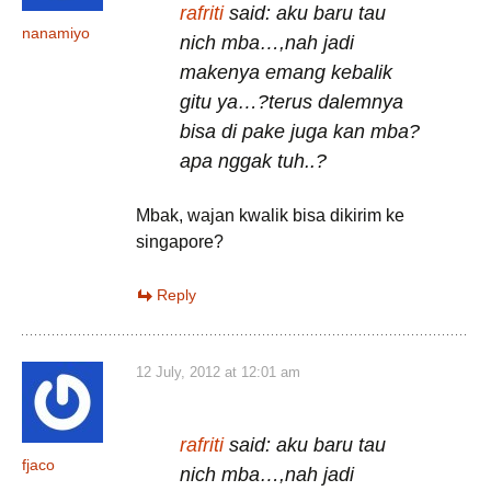
rafriti
said: aku baru tau
nanamiyo
nich mba…,nah jadi
makenya emang kebalik
gitu ya…?terus dalemnya
bisa di pake juga kan mba?
apa nggak tuh..?
Mbak, wajan kwalik bisa dikirim ke
singapore?
Reply
12 July, 2012 at 12:01 am
rafriti
said: aku baru tau
fjaco
nich mba…,nah jadi