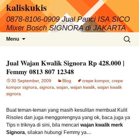
kaliskukis
Skip
to
0878-8106-0909 Jual Panci ISA SICO
content
Mixer Bosch SIGNORA di JAKARTA
Search
Menu
for:
Jual Wajan Kwalik Signora Rp 428.000 |
Femmy 0813 807 12348
30 September, 2009
Blog
crepe kompor
,
crepe
kompor signora
,
signora
,
wajan
,
wajan kwalik
,
wajan kwalik
signora
Buat teman-teman yang masih kesulitan membuat Kulit
Risoles dan juga menggorengnya yang ok, baca juga ya
Tips n triknya di sini, bila mencari
wajan kwalik merk
Signora
, silakan hubungi Femmy ya…