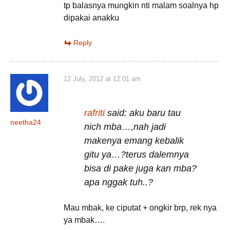
tp balasnya mungkin nti malam soalnya hp
dipakai anakku
Reply
12 July, 2012 at 12:01 am
rafriti
said: aku baru tau
neetha24
nich mba…,nah jadi
makenya emang kebalik
gitu ya…?terus dalemnya
bisa di pake juga kan mba?
apa nggak tuh..?
Mau mbak, ke ciputat + ongkir brp, rek nya
ya mbak….