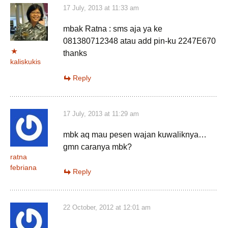
17 July, 2013 at 11:33 am
mbak Ratna : sms aja ya ke
081380712348 atau add pin-ku 2247E670
thanks
kaliskukis
Reply
17 July, 2013 at 11:29 am
mbk aq mau pesen wajan kuwaliknya…
gmn caranya mbk?
ratna
febriana
Reply
22 October, 2012 at 12:01 am