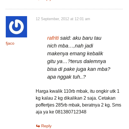
12 September, 2012 at 12:01 am
rafriti
said: aku baru tau
fjaco
nich mba…,nah jadi
makenya emang kebalik
gitu ya…?terus dalemnya
bisa di pake juga kan mba?
apa nggak tuh..?
Harga kwalik 110rb mbak, itu ongkir utk 1
kg kalau 2 kg dikalikan 2 saja. Cetakan
poffertjes 285rb mbak, beratnya 2 kg. Sms
aja ya ke 081380712348
Reply