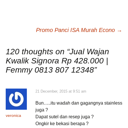
Post
Promo Panci ISA Murah Econo
→
navigation
120 thoughts on “
Jual Wajan
Kwalik Signora Rp 428.000 |
Femmy 0813 807 12348
”
21 December, 2015 at 9:51 am
Bun…..itu wadah dan gagangnya stainless
juga ?
veronica
Dapat sutel dan resep juga ?
Ongkir ke bekasi berapa ?