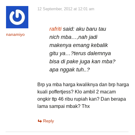
12 September, 2012 at 12:01 am
rafriti
said: aku baru tau
nanamiyo
nich mba…,nah jadi
makenya emang kebalik
gitu ya…?terus dalemnya
bisa di pake juga kan mba?
apa nggak tuh..?
Brp ya mba harga kwaliknya dan brp harga
kuali poffertjess? Klo ambil 2 macam
ongkir ttp 46 ribu rupiah kan? Dan berapa
lama sampai mbak? Thx
Reply