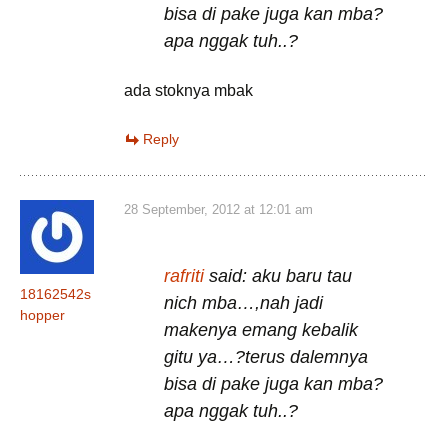
bisa di pake juga kan mba?
apa nggak tuh..?
ada stoknya mbak
Reply
28 September, 2012 at 12:01 am
rafriti
said: aku baru tau
18162542s
nich mba…,nah jadi
hopper
makenya emang kebalik
gitu ya…?terus dalemnya
bisa di pake juga kan mba?
apa nggak tuh..?