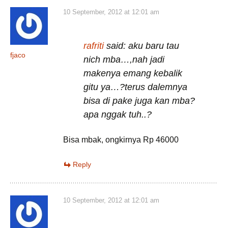
10 September, 2012 at 12:01 am
rafriti
said: aku baru tau
fjaco
nich mba…,nah jadi
makenya emang kebalik
gitu ya…?terus dalemnya
bisa di pake juga kan mba?
apa nggak tuh..?
Bisa mbak, ongkirnya Rp 46000
Reply
10 September, 2012 at 12:01 am