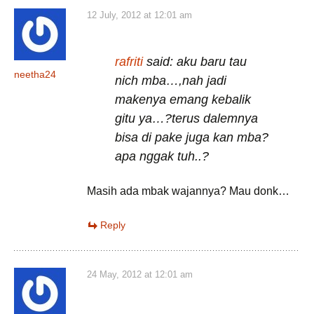
12 July, 2012 at 12:01 am
rafriti
said: aku baru tau
neetha24
nich mba…,nah jadi
makenya emang kebalik
gitu ya…?terus dalemnya
bisa di pake juga kan mba?
apa nggak tuh..?
Masih ada mbak wajannya? Mau donk…
Reply
24 May, 2012 at 12:01 am