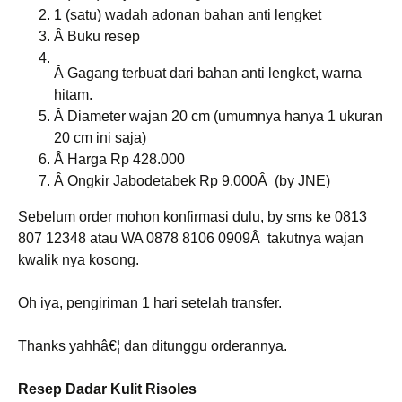
1 (satu) wadah adonan bahan anti lengket
Â Buku resep
Â Gagang terbuat dari bahan anti lengket, warna
hitam.
Â Diameter wajan 20 cm (umumnya hanya 1 ukuran
20 cm ini saja)
Â Harga Rp 428.000
Â Ongkir Jabodetabek Rp 9.000Â (by JNE)
Sebelum order mohon konfirmasi dulu, by sms ke 0813
807 12348 atau WA 0878 8106 0909Â takutnya wajan
kwalik nya kosong.
Oh iya, pengiriman 1 hari setelah transfer.
Thanks yahhâ€¦ dan ditunggu orderannya.
Resep Dadar Kulit Risoles