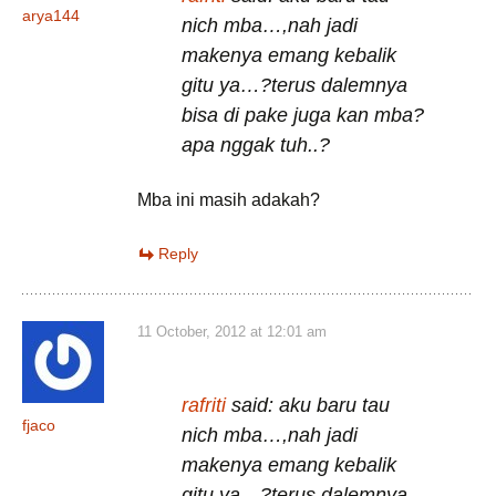
arya144
nich mba…,nah jadi
makenya emang kebalik
gitu ya…?terus dalemnya
bisa di pake juga kan mba?
apa nggak tuh..?
Mba ini masih adakah?
Reply
11 October, 2012 at 12:01 am
rafriti
said: aku baru tau
fjaco
nich mba…,nah jadi
makenya emang kebalik
gitu ya…?terus dalemnya