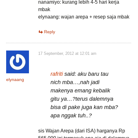
nanamiyo: kurang lebih 4-5 hari kerja
mbak
elynaang: wajan arepa + resep saja mbak
Reply
17 September, 2012 at 12:01 am
rafriti
said: aku baru tau
elynaang
nich mba…,nah jadi
makenya emang kebalik
gitu ya…?terus dalemnya
bisa di pake juga kan mba?
apa nggak tuh..?
sis Wajan Arepa (dari ISA) harganya Rp