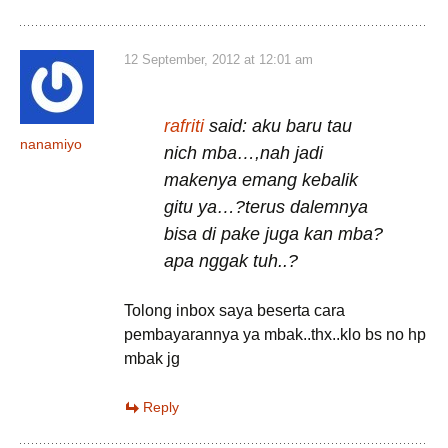
12 September, 2012 at 12:01 am
rafriti
said: aku baru tau
nanamiyo
nich mba…,nah jadi
makenya emang kebalik
gitu ya…?terus dalemnya
bisa di pake juga kan mba?
apa nggak tuh..?
Tolong inbox saya beserta cara
pembayarannya ya mbak..thx..klo bs no hp
mbak jg
Reply