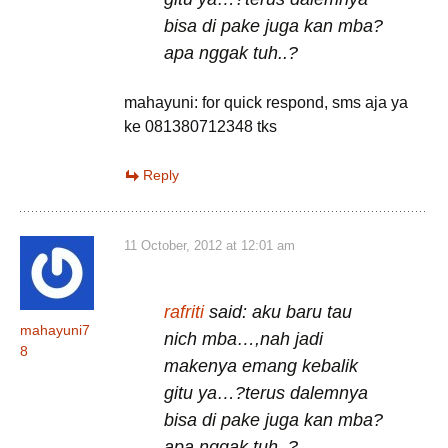
bisa di pake juga kan mba?
apa nggak tuh..?
mahayuni: for quick respond, sms aja ya
ke 081380712348 tks
Reply
11 October, 2012 at 12:01 am
rafriti
said: aku baru tau
mahayuni7
nich mba…,nah jadi
8
makenya emang kebalik
gitu ya…?terus dalemnya
bisa di pake juga kan mba?
apa nggak tuh..?