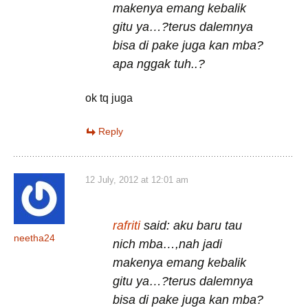
makenya emang kebalik
gitu ya…?terus dalemnya
bisa di pake juga kan mba?
apa nggak tuh..?
ok tq juga
Reply
12 July, 2012 at 12:01 am
rafriti
said: aku baru tau
neetha24
nich mba…,nah jadi
makenya emang kebalik
gitu ya…?terus dalemnya
bisa di pake juga kan mba?