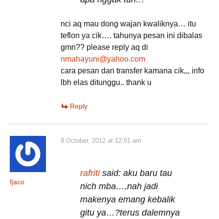
nci aq mau dong wajan kwaliknya… itu
teflon ya cik…. tahunya pesan ini dibalas
gmn?? please reply aq di
nmahayuni@yahoo.com
cara pesan dan transfer kamana cik,,, info
lbh elas ditunggu.. thank u
Reply
9 October, 2012 at 12:01 am
rafriti
said: aku baru tau
fjaco
nich mba…,nah jadi
makenya emang kebalik
gitu ya…?terus dalemnya