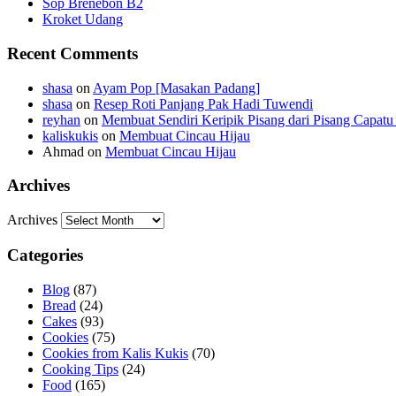
Sop Brenebon B2
Kroket Udang
Recent Comments
shasa
on
Ayam Pop [Masakan Padang]
shasa
on
Resep Roti Panjang Pak Hadi Tuwendi
reyhan
on
Membuat Sendiri Keripik Pisang dari Pisang Capatu 
kaliskukis
on
Membuat Cincau Hijau
Ahmad
on
Membuat Cincau Hijau
Archives
Archives
Categories
Blog
(87)
Bread
(24)
Cakes
(93)
Cookies
(75)
Cookies from Kalis Kukis
(70)
Cooking Tips
(24)
Food
(165)