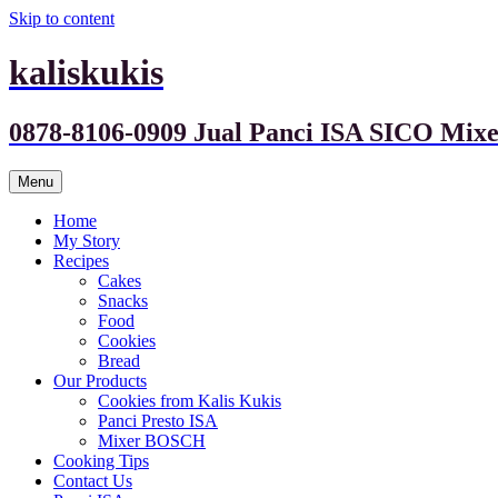
Skip to content
kaliskukis
0878-8106-0909 Jual Panci ISA SICO M
Menu
Home
My Story
Recipes
Cakes
Snacks
Food
Cookies
Bread
Our Products
Cookies from Kalis Kukis
Panci Presto ISA
Mixer BOSCH
Cooking Tips
Contact Us