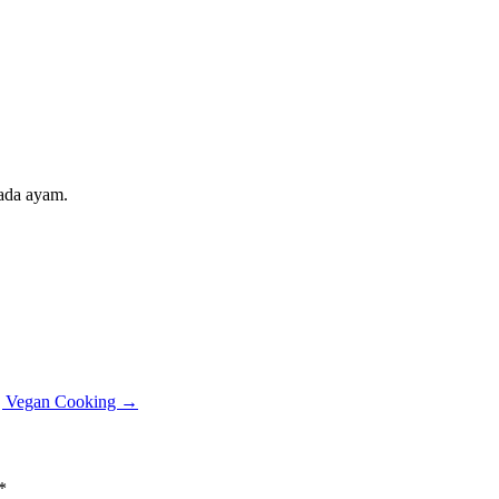
pada ayam.
 | Vegan Cooking
→
*