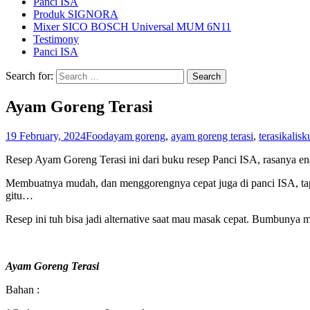
Panci ISA
Produk SIGNORA
Mixer SICO BOSCH Universal MUM 6N11
Testimony
Panci ISA
Search for:
Ayam Goreng Terasi
19 February, 2024
Food
ayam goreng
,
ayam goreng terasi
,
terasi
kalisk
Resep Ayam Goreng Terasi ini dari buku resep Panci ISA, rasanya ena
Membuatnya mudah, dan menggorengnya cepat juga di panci ISA, tapi
gitu…
Resep ini tuh bisa jadi alternative saat mau masak cepat. Bumbunya m
Ayam Goreng Terasi
Bahan :