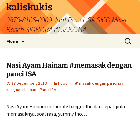
Skip
kaliskukis
to
0878-8106-0909 Jual Panci ISA SICO Mixer
content
Bosch SIGNORA di JAKARTA
Search
Menu
for:
Nasi Ayam Hainam #memasak dengan
panci ISA
27 December, 2013
Food
masak dengan panci isa
,
nasi
,
nasi hainam
,
Panci ISA
Nasi Ayam Hainam ini simple banget lho dan cepat pula
memasaknya, soal rasa, yummy lho…