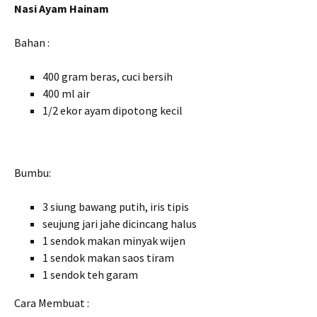
Nasi Ayam Hainam
Bahan :
400 gram beras, cuci bersih
400 ml air
1/2 ekor ayam dipotong kecil
Bumbu:
3 siung bawang putih, iris tipis
seujung jari jahe dicincang halus
1 sendok makan minyak wijen
1 sendok makan saos tiram
1 sendok teh garam
Cara Membuat :