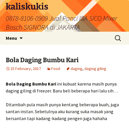
Skip
kaliskukis
to
0878-8106-0909 Jual Panci ISA SICO Mixer
content
Bosch SIGNORA di JAKARTA
Search
Menu
for:
Bola Daging Bumbu Kari
25 February, 2017
Food
daging
,
daging giling
Bola Daging Bumbu Kari
ini kubuat karena masih punya
daging giling di freezer. Baru beli beberapa hari lalu sih…
Ditambah pula masih punya kentang beberapa buah, juga
santan instan. Sebetulnya aku kurang suka masak yang
bersantan tapi kadang-kadang pengen juga hahaha