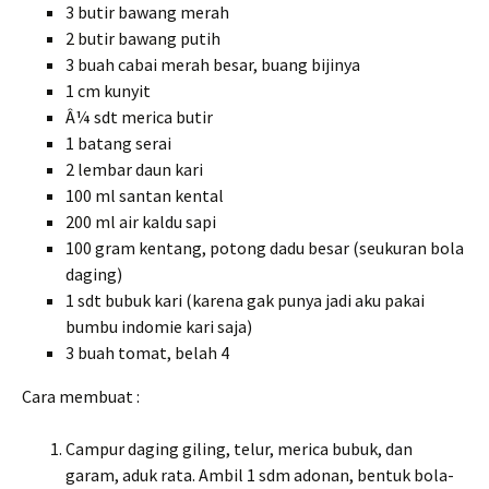
3 butir bawang merah
2 butir bawang putih
3 buah cabai merah besar, buang bijinya
1 cm kunyit
Â¼ sdt merica butir
1 batang serai
2 lembar daun kari
100 ml santan kental
200 ml air kaldu sapi
100 gram kentang, potong dadu besar (seukuran bola
daging)
1 sdt bubuk kari (karena gak punya jadi aku pakai
bumbu indomie kari saja)
3 buah tomat, belah 4
Cara membuat :
Campur daging giling, telur, merica bubuk, dan
garam, aduk rata. Ambil 1 sdm adonan, bentuk bola-