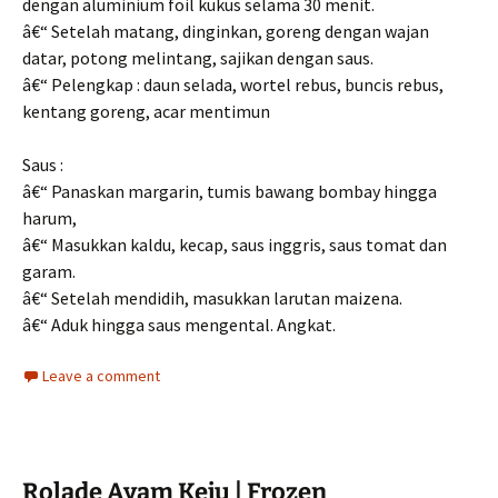
dengan aluminium foil kukus selama 30 menit.
â€“ Setelah matang, dinginkan, goreng dengan wajan
datar, potong melintang, sajikan dengan saus.
â€“ Pelengkap : daun selada, wortel rebus, buncis rebus,
kentang goreng, acar mentimun
Saus :
â€“ Panaskan margarin, tumis bawang bombay hingga
harum,
â€“ Masukkan kaldu, kecap, saus inggris, saus tomat dan
garam.
â€“ Setelah mendidih, masukkan larutan maizena.
â€“ Aduk hingga saus mengental. Angkat.
Leave a comment
Rolade Ayam Keju | Frozen