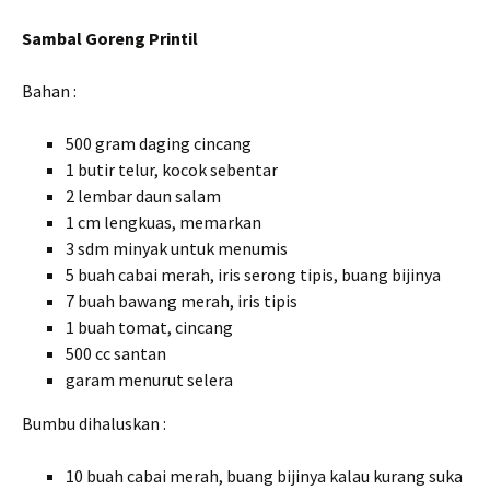
Sambal Goreng Printil
Bahan :
500 gram daging cincang
1 butir telur, kocok sebentar
2 lembar daun salam
1 cm lengkuas, memarkan
3 sdm minyak untuk menumis
5 buah cabai merah, iris serong tipis, buang bijinya
7 buah bawang merah, iris tipis
1 buah tomat, cincang
500 cc santan
garam menurut selera
Bumbu dihaluskan :
10 buah cabai merah, buang bijinya kalau kurang suka