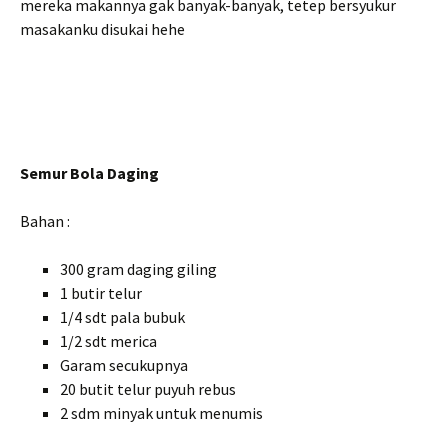
mereka makannya gak banyak-banyak, tetep bersyukur
masakanku disukai hehe
Semur Bola Daging
Bahan :
300 gram daging giling
1 butir telur
1/4 sdt pala bubuk
1/2 sdt merica
Garam secukupnya
20 butit telur puyuh rebus
2 sdm minyak untuk menumis