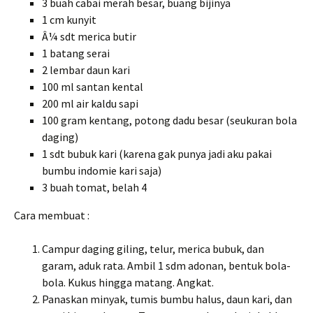
3 buah cabai merah besar, buang bijinya
1 cm kunyit
Â¼ sdt merica butir
1 batang serai
2 lembar daun kari
100 ml santan kental
200 ml air kaldu sapi
100 gram kentang, potong dadu besar (seukuran bola
daging)
1 sdt bubuk kari (karena gak punya jadi aku pakai
bumbu indomie kari saja)
3 buah tomat, belah 4
Cara membuat :
Campur daging giling, telur, merica bubuk, dan
garam, aduk rata. Ambil 1 sdm adonan, bentuk bola-
bola. Kukus hingga matang. Angkat.
Panaskan minyak, tumis bumbu halus, daun kari, dan