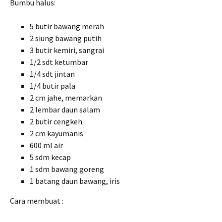
Bumbu halus:
5 butir bawang merah
2 siung bawang putih
3 butir kemiri, sangrai
1/2 sdt ketumbar
1/4 sdt jintan
1/4 butir pala
2 cm jahe, memarkan
2 lembar daun salam
2 butir cengkeh
2 cm kayumanis
600 ml air
5 sdm kecap
1 sdm bawang goreng
1 batang daun bawang, iris
Cara membuat :