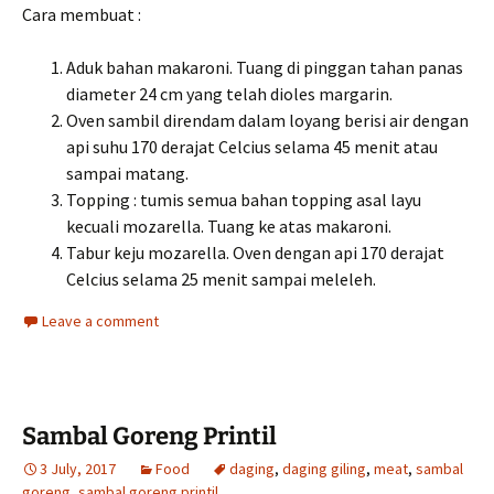
Cara membuat :
Aduk bahan makaroni. Tuang di pinggan tahan panas
diameter 24 cm yang telah dioles margarin.
Oven sambil direndam dalam loyang berisi air dengan
api suhu 170 derajat Celcius selama 45 menit atau
sampai matang.
Topping : tumis semua bahan topping asal layu
kecuali mozarella. Tuang ke atas makaroni.
Tabur keju mozarella. Oven dengan api 170 derajat
Celcius selama 25 menit sampai meleleh.
Leave a comment
Sambal Goreng Printil
3 July, 2017
Food
daging
,
daging giling
,
meat
,
sambal
goreng
,
sambal goreng printil