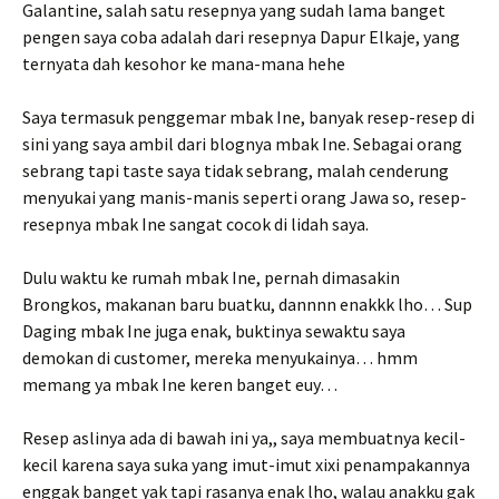
Galantine, salah satu resepnya yang sudah lama banget
pengen saya coba adalah dari resepnya Dapur Elkaje, yang
ternyata dah kesohor ke mana-mana hehe
Saya termasuk penggemar mbak Ine, banyak resep-resep di
sini yang saya ambil dari blognya mbak Ine. Sebagai orang
sebrang tapi taste saya tidak sebrang, malah cenderung
menyukai yang manis-manis seperti orang Jawa so, resep-
resepnya mbak Ine sangat cocok di lidah saya.
Dulu waktu ke rumah mbak Ine, pernah dimasakin
Brongkos, makanan baru buatku, dannnn enakkk lho… Sup
Daging mbak Ine juga enak, buktinya sewaktu saya
demokan di customer, mereka menyukainya… hmm
memang ya mbak Ine keren banget euy…
Resep aslinya ada di bawah ini ya,, saya membuatnya kecil-
kecil karena saya suka yang imut-imut xixi penampakannya
enggak banget yak tapi rasanya enak lho, walau anakku gak