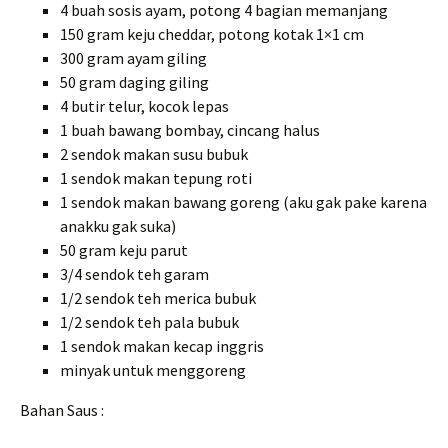
4 buah sosis ayam, potong 4 bagian memanjang
150 gram keju cheddar, potong kotak 1×1 cm
300 gram ayam giling
50 gram daging giling
4 butir telur, kocok lepas
1 buah bawang bombay, cincang halus
2 sendok makan susu bubuk
1 sendok makan tepung roti
1 sendok makan bawang goreng (aku gak pake karena
anakku gak suka)
50 gram keju parut
3/4 sendok teh garam
1/2 sendok teh merica bubuk
1/2 sendok teh pala bubuk
1 sendok makan kecap inggris
minyak untuk menggoreng
Bahan Saus :