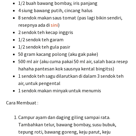
1/2 buah bawang bombay, iris panjang
4 siung bawang putih, cincang halus
8 sendok makan saus tomat (pas lagi bikin sendiri,
resepnya ada di
sini
)
2 sendok teh kecap inggris
1/2 sendok teh garam
1/2 sendok teh gula pasir
50 gram kacang polong (aku gak pake)
500 ml air (aku cuma pakai 50 ml air, salah baca resep
hahaha pantesan kok sausnya kental bingitss)
1 sendok teh sagu dilarutkan di dalam 3 sendok teh
air, untuk pengental
1 sendok makan minyak untuk menumis
Cara Membuat :
Campur ayam dan daging giling sampai rata.
Tambahkan telur, bawang bombay, susu bubuk,
tepung roti, bawang goreng, keju parut, keju