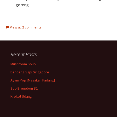
goreng.
View all 2 comments
Recent Posts
Mushroom Soup
Dendeng Sapi Singapore
Ayam Pop [Masakan Padang]
Sop Brenebon B2
Kroket Udang