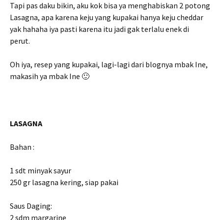
Tapi pas daku bikin, aku kok bisa ya menghabiskan 2 potong
Lasagna, apa karena keju yang kupakai hanya keju cheddar
yak hahaha iya pasti karena itu jadi gak terlalu enek di
perut.
Oh iya, resep yang kupakai, lagi-lagi dari blognya mbak Ine,
makasih ya mbak Ine 🙂
LASAGNA
Bahan :
1 sdt minyak sayur
250 gr lasagna kering, siap pakai
Saus Daging:
2 sdm margarine