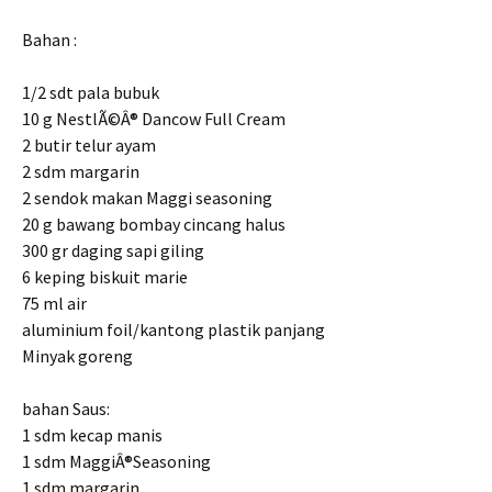
Bahan :
1/2 sdt pala bubuk
10 g NestlÃ©Â® Dancow Full Cream
2 butir telur ayam
2 sdm margarin
2 sendok makan Maggi seasoning
20 g bawang bombay cincang halus
300 gr daging sapi giling
6 keping biskuit marie
75 ml air
aluminium foil/kantong plastik panjang
Minyak goreng
bahan Saus:
1 sdm kecap manis
1 sdm MaggiÂ®Seasoning
1 sdm margarin