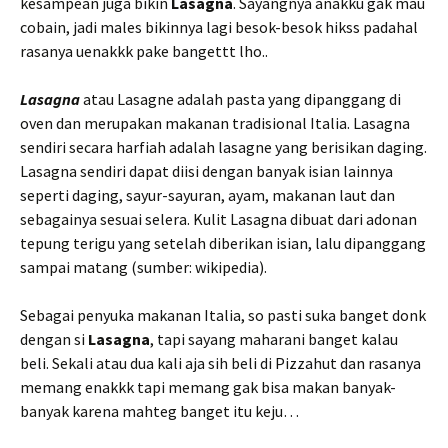
kesampean juga bikin
Lasagna
. Sayangnya anakku gak mau
cobain, jadi males bikinnya lagi besok-besok hikss padahal
rasanya uenakkk pake bangettt lho..
Lasagna
atau Lasagne adalah pasta yang dipanggang di
oven dan merupakan makanan tradisional Italia. Lasagna
sendiri secara harfiah adalah lasagne yang berisikan daging.
Lasagna sendiri dapat diisi dengan banyak isian lainnya
seperti daging, sayur-sayuran, ayam, makanan laut dan
sebagainya sesuai selera. Kulit Lasagna dibuat dari adonan
tepung terigu yang setelah diberikan isian, lalu dipanggang
sampai matang (sumber: wikipedia).
Sebagai penyuka makanan Italia, so pasti suka banget donk
dengan si
Lasagna
, tapi sayang maharani banget kalau
beli. Sekali atau dua kali aja sih beli di Pizzahut dan rasanya
memang enakkk tapi memang gak bisa makan banyak-
banyak karena mahteg banget itu keju…