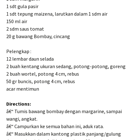
1 sdt gula pasir
1 sdt tepung maizena, larutkan dalam 1 sdm air
150 ml air
2 sdm saus tomat
20 g bawang Bombay, cincang
Pelengkap :
12 lembar daun selada
2 buah kentang ukuran sedang, potong-potong, goreng
2 buah wortel, potong 4 cm, rebus
50 gr buncis, potong 4 cm, rebus
acar mentimun
Directions:
â€“ Tumis bawang bombay dengan margarine, sampai
wangi, angkat.
â€“ Campurkan ke semua bahan ini, aduk rata.
â€“ Masukkan dalam kantong plastik panjang/gulung