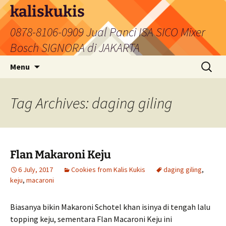
Skip
kaliskukis
to
0878-8106-0909 Jual Panci ISA SICO Mixer
content
Bosch SIGNORA di JAKARTA
Search
Menu
for:
Tag Archives: daging giling
Flan Makaroni Keju
6 July, 2017
Cookies from Kalis Kukis
daging giling
,
keju
,
macaroni
Biasanya bikin Makaroni Schotel khan isinya di tengah lalu
topping keju, sementara Flan Macaroni Keju ini