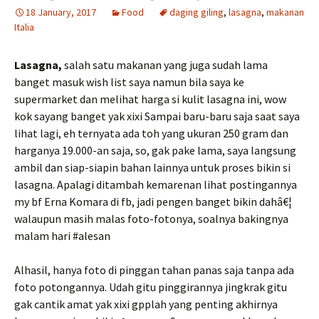
18 January, 2017
Food
daging giling
,
lasagna
,
makanan
Italia
Lasagna,
salah satu makanan yang juga sudah lama
banget masuk wish list saya namun bila saya ke
supermarket dan melihat harga si kulit lasagna ini, wow
kok sayang banget yak xixi Sampai baru-baru saja saat saya
lihat lagi, eh ternyata ada toh yang ukuran 250 gram dan
harganya 19.000-an saja, so, gak pake lama, saya langsung
ambil dan siap-siapin bahan lainnya untuk proses bikin si
lasagna. Apalagi ditambah kemarenan lihat postingannya
my bf Erna Komara di fb, jadi pengen banget bikin dahâ€¦
walaupun masih malas foto-fotonya, soalnya bakingnya
malam hari #alesan
Alhasil, hanya foto di pinggan tahan panas saja tanpa ada
foto potongannya. Udah gitu pinggirannya jingkrak gitu
gak cantik amat yak xixi gpplah yang penting akhirnya