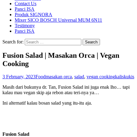
Contact Us
Panci ISA
Produk SIGNORA
Mixer SICO BOSCH Universal MUM 6N11
Testimony
Panci ISA
Search for:
Fusion Salad | Masakan Orca | Vegan
Cooking
3 February, 2023
Food
masakan orca
,
salad
,
vegan cooking
kaliskukis
Masih dari bukunya dr. Tan, Fusion Salad ini juga enak lho… tapi
kalau mau vegan skip aja rebon atau teri-nya ya…
Ini alternatif kalau bosan salad yang itu-itu aja.
Fusion Salad