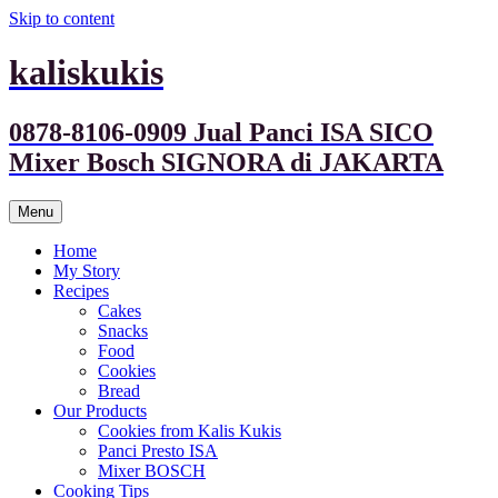
Skip to content
kaliskukis
0878-8106-0909 Jual Panci ISA SICO
Mixer Bosch SIGNORA di JAKARTA
Menu
Home
My Story
Recipes
Cakes
Snacks
Food
Cookies
Bread
Our Products
Cookies from Kalis Kukis
Panci Presto ISA
Mixer BOSCH
Cooking Tips