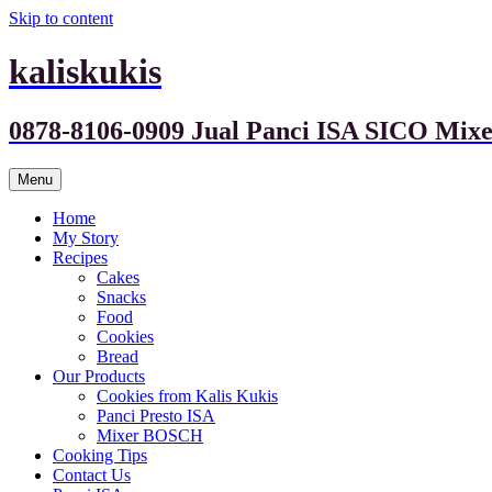
Skip to content
kaliskukis
0878-8106-0909 Jual Panci ISA SICO M
Menu
Home
My Story
Recipes
Cakes
Snacks
Food
Cookies
Bread
Our Products
Cookies from Kalis Kukis
Panci Presto ISA
Mixer BOSCH
Cooking Tips
Contact Us