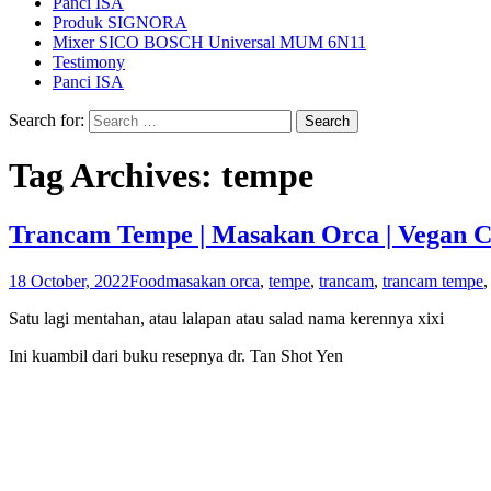
Panci ISA
Produk SIGNORA
Mixer SICO BOSCH Universal MUM 6N11
Testimony
Panci ISA
Search for:
Tag Archives: tempe
Trancam Tempe | Masakan Orca | Vegan 
18 October, 2022
Food
masakan orca
,
tempe
,
trancam
,
trancam tempe
Satu lagi mentahan, atau lalapan atau salad nama kerennya xixi
Ini kuambil dari buku resepnya dr. Tan Shot Yen