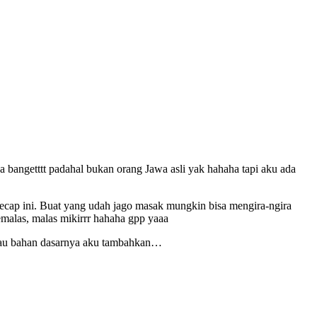
bangetttt padahal bukan orang Jawa asli yak hahaha tapi aku ada
ecap ini. Buat yang udah jago masak mungkin bisa mengira-ngira
emalas, malas mikirrr hahaha gpp yaaa
atau bahan dasarnya aku tambahkan…