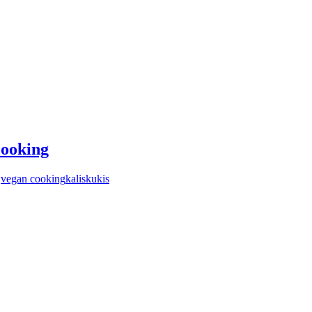
Cooking
,
vegan cooking
kaliskukis