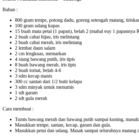
Bahan :
800 gram tempe, potong dadu, goreng setengah matang, tiriska
100 gram udang kupas
15 buah mata petai (1 papan), belah 2 (mahal euy 1 papannya 
2 buah cabai hijau, iris melintang
2 buah cabai merah, iris melintang
2 lembar daun salam
2 cm lengkuas, memarkan
4 siung bawang putih, iris tipis
8 buah bawang merah, iris tipis
2 buah tomat, belah 4-6
3 sdm kecap manis
300 cc santan dari 1/2 butir kelapa
3 sdm minyak untuk menumis
1 sdt garam
2 sdt gula merah
Cara membuat :
Tumis bawang merah dan bawang putih sampai kuning, masukkan
Masukkan tempe, santan, kecap, garam dan gula.
Masukkan petai dan udang. Masak sampai seluruhnya matang 