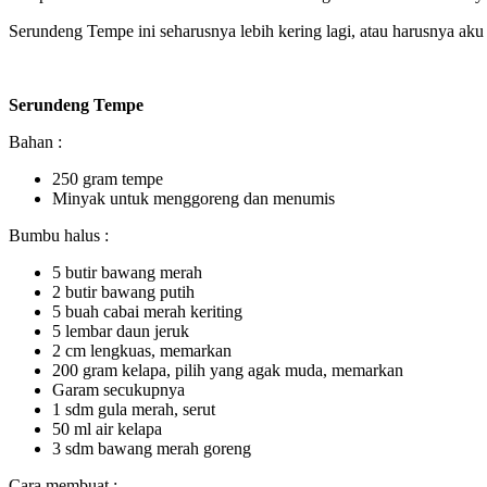
Serundeng Tempe ini seharusnya lebih kering lagi, atau harusnya aku
Serundeng Tempe
Bahan :
250 gram tempe
Minyak untuk menggoreng dan menumis
Bumbu halus :
5 butir bawang merah
2 butir bawang putih
5 buah cabai merah keriting
5 lembar daun jeruk
2 cm lengkuas, memarkan
200 gram kelapa, pilih yang agak muda, memarkan
Garam secukupnya
1 sdm gula merah, serut
50 ml air kelapa
3 sdm bawang merah goreng
Cara membuat :