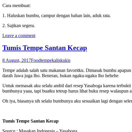
Cara membuat:
1. Haluskan bumbu, campur dengan bahan lain, aduk rata.
2. Sajikan segera.
Leave a comment
Tumis Tempe Santan Kecap
8 August, 2017
Food
tempe
kaliskukis
Tempe adalah salah satu makanan favoritku. Dimasak bumbu apapun ak
darah Jawa juga lho. Beneran, bukan ngaku-ngaku lho hehehe
Untuk memasak aku selalu ambil dari resep Yasaboga karena terbukt
bumbunya yaaa, tapi buatku teteup harus lihat buku resep walaupun 
Oh iya, biasanya sih selalu bumbunya aku sesuaikan lagi dengan s
Tumis Tempe Santan Kecap
Source : Masakan Indonesia – Yasaboga