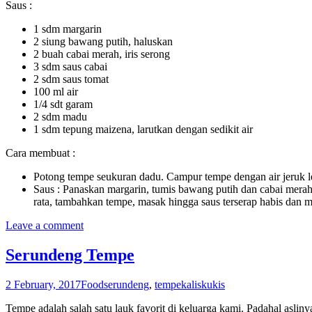
Saus :
1 sdm margarin
2 siung bawang putih, haluskan
2 buah cabai merah, iris serong
3 sdm saus cabai
2 sdm saus tomat
100 ml air
1/4 sdt garam
2 sdm madu
1 sdm tepung maizena, larutkan dengan sedikit air
Cara membuat :
Potong tempe seukuran dadu. Campur tempe dengan air jeruk le
Saus : Panaskan margarin, tumis bawang putih dan cabai mera
rata, tambahkan tempe, masak hingga saus terserap habis dan 
Leave a comment
Serundeng Tempe
2 February, 2017
Food
serundeng
,
tempe
kaliskukis
Tempe adalah salah satu lauk favorit di keluarga kami. Padahal aslin