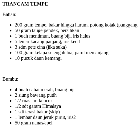
TRANCAM TEMPE
Bahan:
200 gram tempe, bakar hingga harum, potong kotak (panggangny
50 gram tauge pendek, bersihkan
1 buah mentimun, buang biji, iris halus
5 lenjar kacang panjang, iris kecil
3 sdm pete cina (jika suka)
100 gram kelapa setengah tua, parut memanjang
10 pucuk daun kemangi
Bumbu:
4 buah cabai merah, buang biji
2 siung bawang putih
1/2 ruas jari kencur
1/2 sdt garam Himalaya
1 sdt terasi bakar (skip)
1 lembar daun jeruk purut, iris2
50 gram nanas/apel